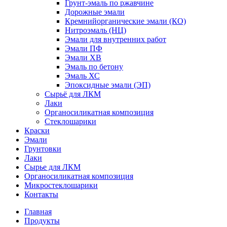
Грунт-эмаль по ржавчине
Дорожные эмали
Кремнийорганические эмали (КО)
Нитроэмаль (НЦ)
Эмали для внутренних работ
Эмали ПФ
Эмали ХВ
Эмаль по бетону
Эмаль ХС
Эпоксидные эмали (ЭП)
Сырьё для ЛКМ
Лаки
Органосиликатная композиция
Стеклошарики
Краски
Эмали
Грунтовки
Лаки
Сырье для ЛКМ
Органосиликатная композиция
Микростеклошарики
Контакты
Главная
Продукты