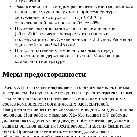
загрязнений.
Эмаль наносится методом распыления, кистью, валиком
на чистую, сухую поверхность при температуре
окружающего воздуха от –15 до + 40 °С и
относительной влажности не более 80%
После высыхания одного слоя при температуре
(20,0+2)0С в течение четырех часов наносят
последующие слои. Эмаль наносят в 2-3 слоя. Расход на
один слой эмали 95-145 г/м2
При отрицательных температурах эмаль перед
нанесением выдерживают в течение 24 часов, при
комнатной температуре.
Меры предосторожности
Эмаль ХВ-518 (защитная) является горючим лакокрасочным
материалом. Высушенное покрытие не распространяет пламя.
Токсичность состава определяется свойствами входящих в
состав компонентов: органических растворителей.
Высушенное покрытие не оказывает вредного воздействия на
человека. При работе с эмалью ХВ-518 (защитной) рабочие
должны быть одеты в спецодежду и обеспечены средствами
защиты органов дыхания (респираторы) и зрения (защитные
очки). Производственное помещение должно быть
оборудовано системой вентиляции и противопожарным