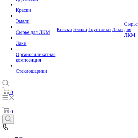
Краски
Эмали
Сырье
Краски
Эмали
Грунтовки
Лаки
для
Сырьё для ЛКМ
ЛКМ
Лаки
Органосиликатная
композиция
Стеклошарики
0
0