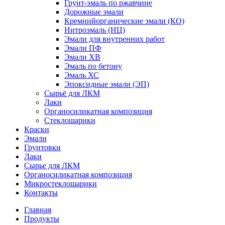
Грунт-эмаль по ржавчине
Дорожные эмали
Кремнийорганические эмали (КО)
Нитроэмаль (НЦ)
Эмали для внутренних работ
Эмали ПФ
Эмали ХВ
Эмаль по бетону
Эмаль ХС
Эпоксидные эмали (ЭП)
Сырьё для ЛКМ
Лаки
Органосиликатная композиция
Стеклошарики
Краски
Эмали
Грунтовки
Лаки
Сырье для ЛКМ
Органосиликатная композиция
Микростеклошарики
Контакты
Главная
Продукты