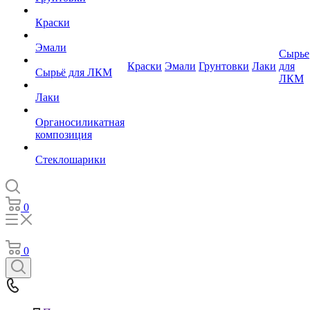
Краски
Эмали
Сырье
Краски
Эмали
Грунтовки
Лаки
для
Сырьё для ЛКМ
ЛКМ
Лаки
Органосиликатная
композиция
Стеклошарики
0
0