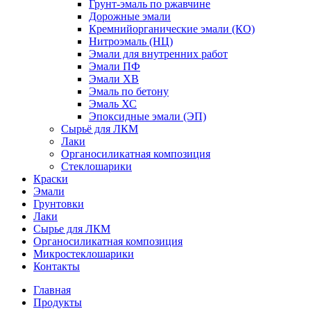
Грунт-эмаль по ржавчине
Дорожные эмали
Кремнийорганические эмали (КО)
Нитроэмаль (НЦ)
Эмали для внутренних работ
Эмали ПФ
Эмали ХВ
Эмаль по бетону
Эмаль ХС
Эпоксидные эмали (ЭП)
Сырьё для ЛКМ
Лаки
Органосиликатная композиция
Стеклошарики
Краски
Эмали
Грунтовки
Лаки
Сырье для ЛКМ
Органосиликатная композиция
Микростеклошарики
Контакты
Главная
Продукты