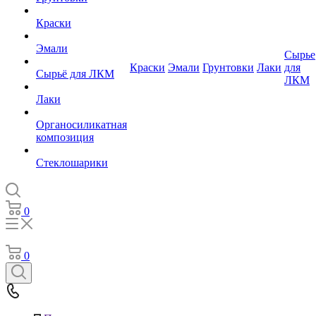
Краски
Эмали
Сырье
Краски
Эмали
Грунтовки
Лаки
для
Сырьё для ЛКМ
ЛКМ
Лаки
Органосиликатная
композиция
Стеклошарики
0
0