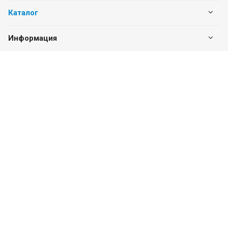
Каталог
Информация
Наши контакты
+7 (342) 202-64-00
Пн. – Пт.: с 8:00 до 17:30
Сб. – Вс.: Выходной
г. Пермь, ул. Монастырская, д. 57, оф. 226
vitahim59@mail.ru
ИНН: 5905285619
ОГРН: 1115905003059