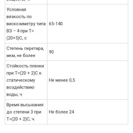
Условная
вязкость по
вискозиметру типа
65-140
ВЗ – 4 при Т=
(20+5)С, с
Степень перетира,
90
мкм, не более
Стойкость пленки
при Т=(20 + 2)С к
статическому
Не менее 0,5
воздействию
воды, ч
Время высыхания
до степени 3 при
Не более 24
Т=(20 + 2)С, ч