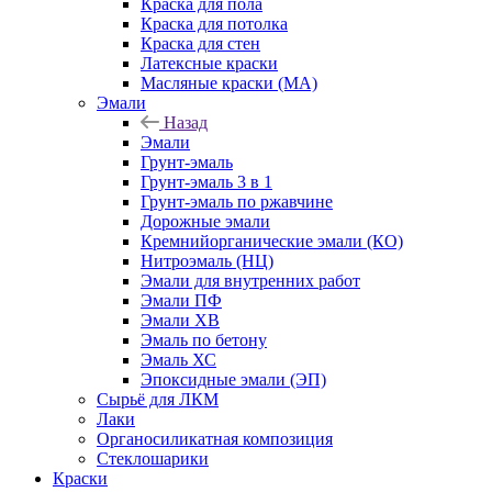
Краска для пола
Краска для потолка
Краска для стен
Латексные краски
Масляные краски (МА)
Эмали
Назад
Эмали
Грунт-эмаль
Грунт-эмаль 3 в 1
Грунт-эмаль по ржавчине
Дорожные эмали
Кремнийорганические эмали (КО)
Нитроэмаль (НЦ)
Эмали для внутренних работ
Эмали ПФ
Эмали ХВ
Эмаль по бетону
Эмаль ХС
Эпоксидные эмали (ЭП)
Сырьё для ЛКМ
Лаки
Органосиликатная композиция
Стеклошарики
Краски