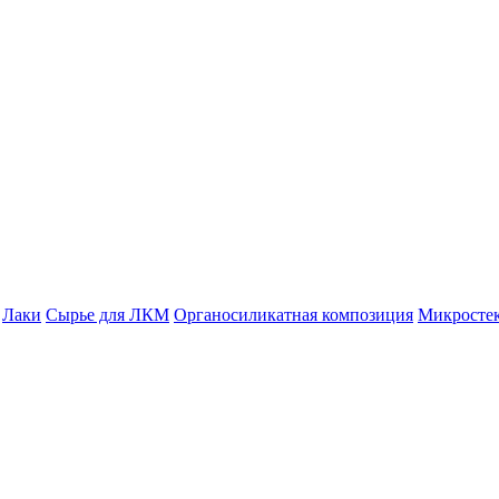
Лаки
Сырье для ЛКМ
Органосиликатная композиция
Микросте