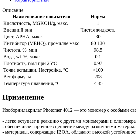
Описание
Наименование показателя
Норма
Кислотность, MGKOH/g, макс.
1
Внешний вид
Чистая жидкость
Цвет, APHA, макс.
30
Ингибитор (MEHQ), промилле макс
80-130
Чистота, %, мин.
98.5
Вода, wt. %, макс.
0.1
Плотность, г/мл при 25°C
0.97
Точка вспышки, Настройка, °C
>100
Вес формулы
208
Температура плавления, °C
<-35
Применение
Изоборнилакрилат Photomer 4012 — это мономер c особыми св
- легко вступает в реакцию с другими мономерами и олигомер
- обеспечивает прочное сцепление между различными материалам
- материалы, содержащие IBOA, обладают высокой устойчивос