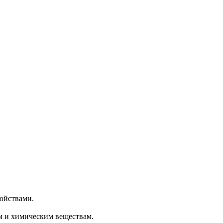
войствами.
м и химическим веществам.