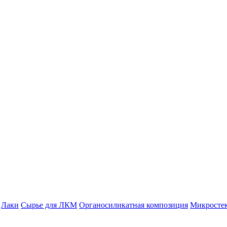
Лаки
Сырье для ЛКМ
Органосиликатная композиция
Микросте